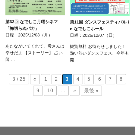
第63回 なでしこ月曜シネマ
第11回 ダンスフェスティバル i
「梅切らぬバカ」
n なでしこホール
日程：2025/12/08（月）
日程：2025/12/07（日）
あたながいてくれて、母さんは
観覧無料 お待たせしました！
幸せだよ 【ストーリー】 占い
熱い熱いダンスフェス、今年も
師 …
開 …
3 / 25
«
1
2
3
4
5
6
7
8
9
10
...
»
最後 »