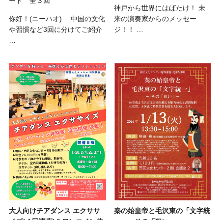
ート 全３回
神戸から世界にはばたけ！ 未
你好！(ニーハオ) 中国の文化
来の演奏家からのメッセー
や習慣など3回に分けてご紹介
ジ！！ …
…
秦の始皇帝と毛沢東の「文字統
大人向けチアダンス エクササ