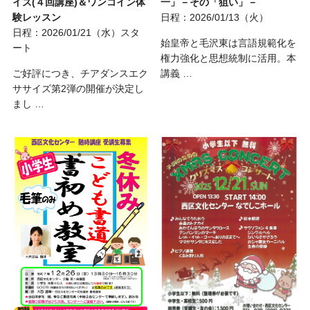
一」－その「狙い」－
イズ(４回講座)＆ワンコイン体
日程：2026/01/13（火）
験レッスン
日程：2026/01/21（水）スタ
始皇帝と毛沢東は言語規範化を
ート
権力強化と思想統制に活用。本
講義 …
ご好評につき、チアダンスエク
ササイズ第2弾の開催が決定し
まし …