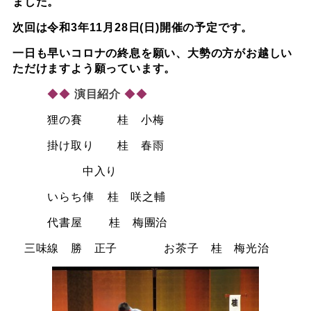
ました。
次回は令和
3
年
11
月
28
日(日)開催の予定です。
一日も早いコロナの終息を願い、大勢の方がお越しい
ただけますよう願っています。
◆◆
演目紹介
◆◆
狸の賽 桂 小梅
掛け取り 桂 春雨
中入り
いらち俥
桂 咲之輔
代書屋 桂 梅團治
三味線 勝 正子 お茶子 桂 梅光治