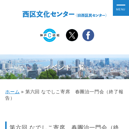
イベント一覧
ホーム
»
第六回 なでしこ寄席 春團治一門会（終了報
告）
第六回 なでしこ寄席 春團治一門会（終