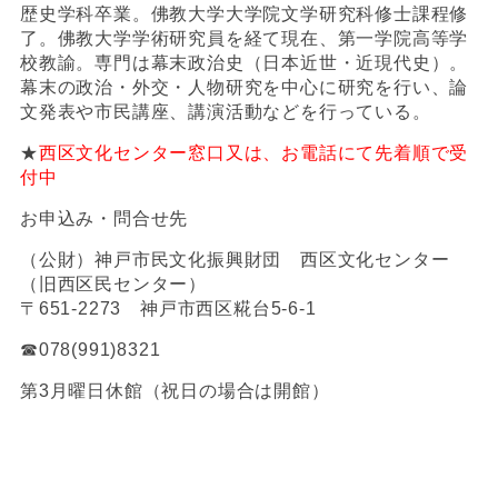
歴史学科卒業。佛教大学大学院文学研究科修士課程修
了。佛教大学学術研究員を経て現在、第一学院高等学
校教諭。専門は幕末政治史（日本近世・近現代史）。
幕末の政治・外交・人物研究を中心に研究を行い、論
文発表や市民講座、講演活動などを行っている。
★
西区文化センター窓口又は、お電話にて先着順で受
付中
お申込み・問合せ先
（公財）神戸市民文化振興財団 西区文化センター
（旧西区民センター）
〒
651-2273
神戸市西区糀台
5-6-1
☎078(991)8321
第
3
月曜日休館（祝日の場合は開館）