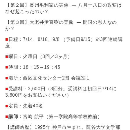
【第２回】長州毛利家の実像 ― 八月十八日の政変は
なぜ起こったのか？
【第３回】大老井伊直弼の実像 ― 開国の恩人なの
か？
■
日程：
7/14
、
8/18
、
9/8
（予備日
9/15
）
※3
回連続講
座
■
曜日：火曜日（
3
回／
3
ヶ月）
■
時間：
18
：
15
～
19
：
45
■
場所：西区文化センター
2
階 会議室１
■
受講料：
3,600
円（
3
回分。受講料は初回日
7/14
に
3,600
円をお支払いください）
■
定員：先着
40
名
■
講師：
宮崎 航平（第一学院高等学校教諭）
【講師略歴】
1995
年 神戸市生まれ。龍谷大学文学部