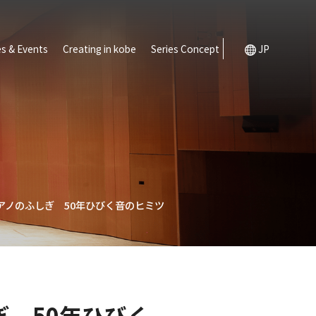
s & Events
Creating in kobe
Series Concept
JP
アノのふしぎ 50年ひびく音のヒミツ
 50年ひびく