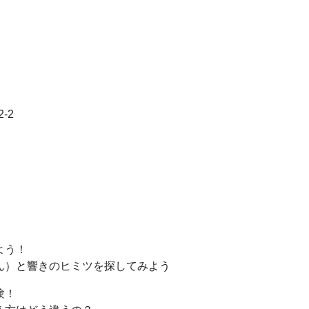
-2
よう！
ん）と響きのヒミツを探してみよう
験！