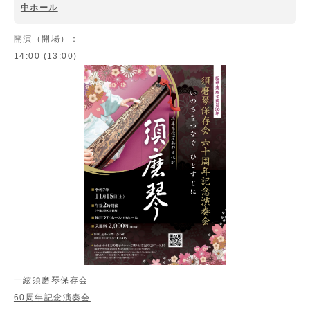
中ホール
開演（開場）：
14:00 (13:00)
一絃須磨琴保存会
60周年記念演奏会