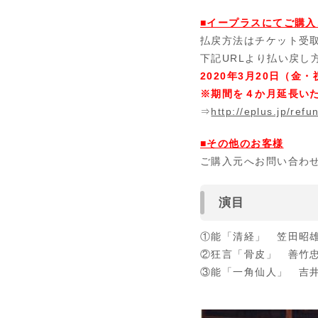
■イープラスにてご購入
払戻方法はチケット受
下記
URL
より払い戻し
2020年
3
月
20
日（金・祝
※期間を４か月延長いた
⇒
http://eplus.jp/refu
■その他のお客様
ご購入元へお問い合わ
演目
①能「清経」 笠田昭
②狂言「骨皮」 善竹
③能「一角仙人」 吉