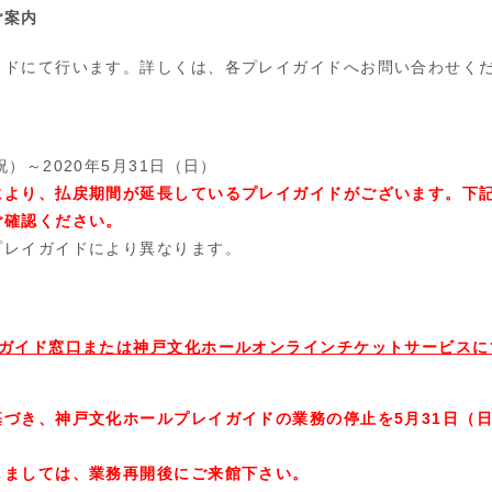
ご案内
イドにて行います。詳しくは、各プレイガイドへお問い合わせく
祝）～
2020
年
5
月
31
日（日）
により、払戻期間が延長しているプレイガイドがございます。下
ご確認ください。
プレイガイドにより異なります。
イガイド窓口または
神戸文化ホールオンラインチケットサービスに
づき、神戸文化ホールプレイガイドの業務の停止を5月31日（
しましては、業務再開後にご来館下さい。