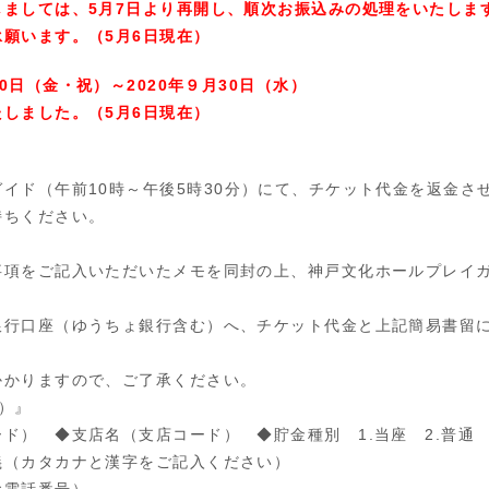
しましては、5月7日より再開し、順次お振込みの処理をいたしま
願います。（5月6日現在）
0
日（金・祝）～2020年９月30日（水）
しました。（5月6日現在）
ガイド（午前
10
時～午後
5
時
30
分）にて、チケット代金を返金さ
持ちください。
事項をご記入いただいたメモを同封の上、神戸文化ホールプレイ
銀行口座（ゆうちょ銀行含む）へ、チケット代金と上記簡易書留
かかりますので、ご了承ください。
）』
ード） ◆支店名（支店コード） ◆貯金種別
1.
当座
2.
普通
義（カタカナと漢字をご記入ください）
お電話番号）