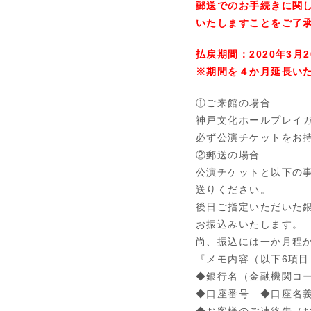
郵送でのお手続きに関
いたしますことをご了承
払戻期間：2020年
3
月
2
※期間を４か月延長いた
①ご来館の場合
神戸文化ホールプレイ
必ず公演チケットをお
②郵送の場合
公演チケットと以下の
送りください。
後日ご指定いただいた
お振込みいたします。
尚、振込には一か月程
『メモ内容（以下
6
項目
◆銀行名（金融機関コ
◆口座番号 ◆口座名
◆お客様のご連絡先（