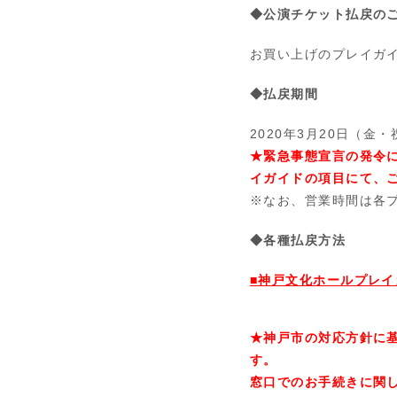
◆公演チケット払戻の
お買い上げのプレイガ
◆払戻期間
2020年
3
月
20
日（金・
★緊急事態宣言の発令
イガイドの項目にて、
※なお、営業時間は各
◆各種払戻方法
■神戸文化ホールプレ
★神戸市の対応方針に基
す。
窓口でのお手続きに関