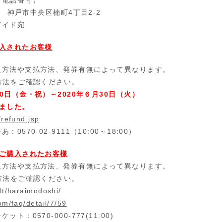
神戸市中央区楠町
4
丁目
2-2
ガイド宛
購入されたお客様
取方法や支払方法、発券有無によって異なります。
方法をご確認ください。
0
日（金・祝）～2020年６月30日（火）
ました。
e/refund.jsp
ぴあ：
0570-02-9111
（
10:00
～
18:00
）
てご購入されたお客様
取方法や支払方法、発券有無によって異なります。
方法をご確認ください。
/lt/haraimodoshi/
com/faq/detail/7/59
チケット：
0570-000-777(11:00
)