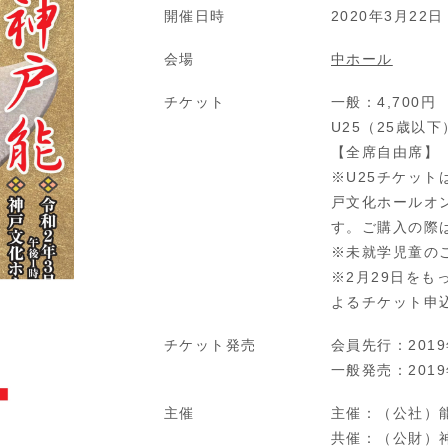
開催日時
2020年3月22日 
会場
中ホール
チケット
一般：4,700円
U25（25歳以下
【全席自由席】
※U25チケッ
戸文化ホールオ
す。ご購入の際
※未就学児童の
※2月29日を
よるチケット申
チケット発売
会員先行：2019
一般発売：2019
主催
主催：（公社）
共催：（公財）