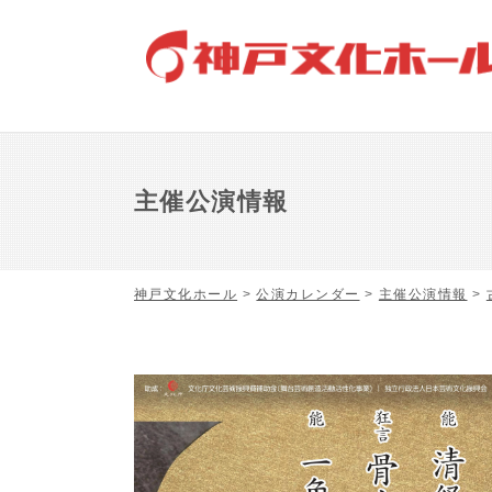
主催公演情報
神戸文化ホール
>
公演カレンダー
>
主催公演情報
>