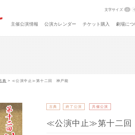
文字サイズ
小
主催公演情報
公演カレンダー
チケット購入
劇場につ
古典
> ≪公演中止≫第十二回 神戸能
古典
終了公演
共催公演
≪公演中止≫第十二回