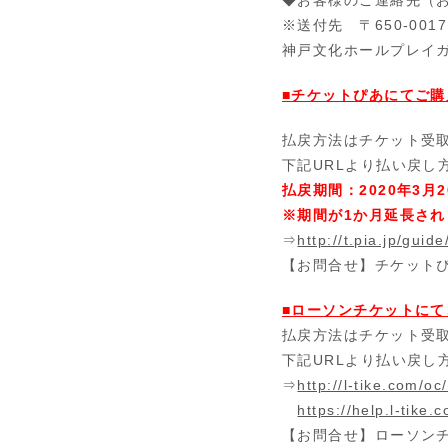
※送付先 〒
650-0017
神戸文化ホールプレイ
■チケットぴあにてご
払戻方法はチケット受
下記
URL
より払い戻し
払戻期間：2020年
3
月
2
※期間が1か月延長され
⇒
http://t.pia.jp/guid
【お問合せ】チケット
■ローソンチケットに
払戻方法はチケット受
下記
URL
より払い戻し
⇒
http://l-tike.com/oc
https://help.l-tike.
【お問合せ】ローソン