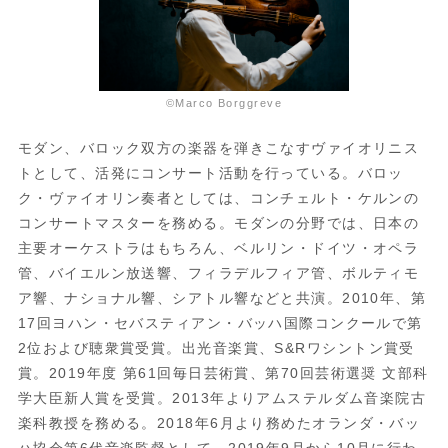
©Marco Borggreve
モダン、バロック双方の楽器を弾きこなすヴァイオリニス
トとして、活発にコンサート活動を行っている。バロッ
ク・ヴァイオリン奏者としては、コンチェルト・ケルンの
コンサートマスターを務める。モダンの分野では、日本の
主要オーケストラはもちろん、ベルリン・ドイツ・オペラ
管、バイエルン放送響、フィラデルフィア管、ボルティモ
ア響、ナショナル響、シアトル響などと共演。
2010
年、第
17
回ヨハン・セバスティアン・バッハ国際コンクールで第
2
位および聴衆賞受賞。出光音楽賞、
S&R
ワシントン賞受
賞。
2019
年度 第
61
回毎日芸術賞、第
70
回芸術選奨 文部科
学大臣新人賞を受賞。
2013
年よりアムステルダム音楽院古
楽科教授を務める。
2018
年
6
月より務めたオランダ・バッ