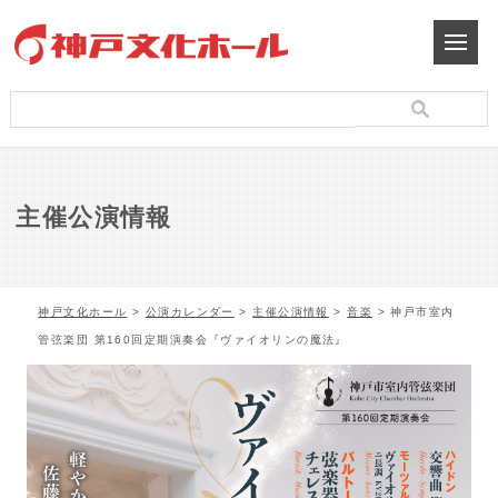
主催公演情報
神戸文化ホール
>
公演カレンダー
>
主催公演情報
>
音楽
> 神戸市室内
管弦楽団 第160回定期演奏会『ヴァイオリンの魔法』