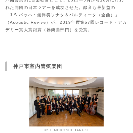
ハ協会第
6
代音楽監督として、
2019
年
9
月から
10
月に行わ
れた同団の日本ツアーを成功させた。録音も最新盤の
「
J.S.
バッハ：無伴奏ソナタ＆パルティータ（全曲）」
（
Acoustic Revive
）が、
2019
年度第
57
回レコード・アカ
デミー賞大賞銀賞（器楽曲部門）を受賞。
神戸市室内管弦楽団
©SHIMOKOSHI HARUKI