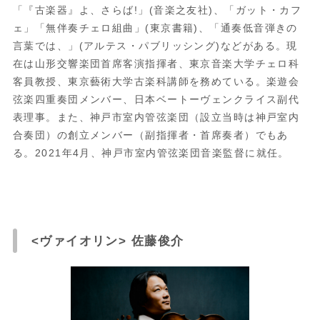
「『古楽器』よ、さらば
!
」
(
音楽之友社
)
、「ガット・カフ
ェ」「無伴奏チェロ組曲」
(
東京書籍
)
、「通奏低音弾きの
言葉では、」
(
アルテス・パブリッシング
)
などがある。現
在は山形交響楽団首席客演指揮者、東京音楽大学チェロ科
客員教授、東京藝術大学古楽科講師を務めている。楽遊会
弦楽四重奏団メンバー、日本ベートーヴェンクライス副代
表理事。また、神戸市室内管弦楽団（設立当時は神戸室内
合奏団）の創立メンバー（副指揮者・首席奏者）でもあ
る。
2021
年
4
月、神戸市室内管弦楽団音楽監督に就任。
<ヴァイオリン> 佐藤俊介