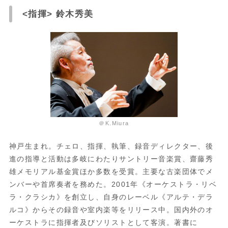
<指揮> 鈴木秀美
＠K.Miura
神戸生まれ。チェロ、指揮、執筆、録音ディレクター、後
進の指導と活動は多岐にわたりサントリー音楽賞、齋藤秀
雄メモリアル基金賞ほか多数を受賞。主要な古楽団体でメ
ンバーや首席奏者を務めた。
2001
年《オーケストラ・リベ
ラ・クラシカ》を創立し、自身のレーベル《アルテ・デラ
ルコ》からその録音や室内楽等をリリース中。国内外のオ
ーケストラに指揮者及びソリストとして客演。著書に