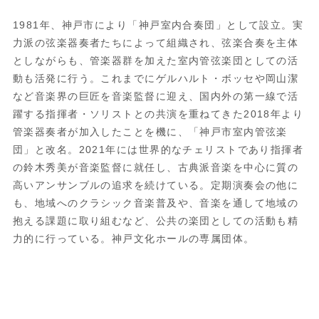
1981
年、神戸市により「神戸室内合奏団」として設立。実
力派の弦楽器奏者たちによって組織され、弦楽合奏を主体
としながらも、管楽器群を加えた室内管弦楽団としての活
動も活発に行う。これまでにゲルハルト・ボッセや岡山潔
など音楽界の巨匠を音楽監督に迎え、国内外の第一線で活
躍する指揮者・ソリストとの共演を重ねてきた
2018
年より
管楽器奏者が加入したことを機に、「神戸市室内管弦楽
団」と改名。
2021
年には世界的なチェリストであり指揮者
の鈴木秀美が音楽監督に就任し、古典派音楽を中心に質の
高いアンサンブルの追求を続けている。定期演奏会の他に
も、地域へのクラシック音楽普及や、音楽を通して地域の
抱える課題に取り組むなど、公共の楽団としての活動も精
力的に行っている。神戸文化ホールの専属団体。