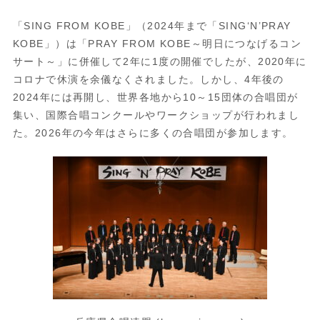
「SING FROM KOBE」（2024年まで「SING‘
N
’
PRAY
KOBE」）は
「
PRAY FROM KOBE～明日につなげるコン
サート～
」に併催して
2
年に
1
度の開催でしたが、2020年に
コロナで休演を余儀なくされました。しかし、4年後の
2024年には再開し、世界各地から1
0～15
団体の合唱団が
集い、国際合唱コンクールやワークショップが行われまし
た。2026年の今年はさらに多くの合唱団が参加します。