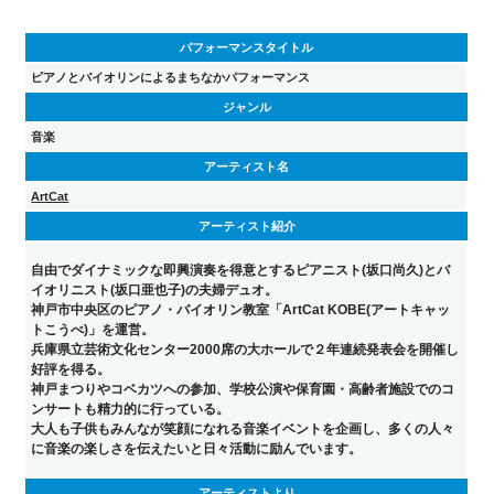
パフォーマンスタイトル
ピアノとバイオリンによるまちなかパフォーマンス
ジャンル
音楽
アーティスト名
ArtCat
アーティスト紹介
自由でダイナミックな即興演奏を得意とするピアニスト(坂口尚久)とバ
イオリニスト(坂口亜也子)の夫婦デュオ。
神戸市中央区のピアノ・バイオリン教室「ArtCat KOBE(アートキャッ
トこうべ)」を運営。
兵庫県立芸術文化センター2000席の大ホールで２年連続発表会を開催し
好評を得る。
神戸まつりやコベカツへの参加、学校公演や保育園・高齢者施設でのコ
ンサートも精力的に行っている。
大人も子供もみんなが笑顔になれる音楽イベントを企画し、多くの人々
に音楽の楽しさを伝えたいと日々活動に励んでいます。
アーティストより