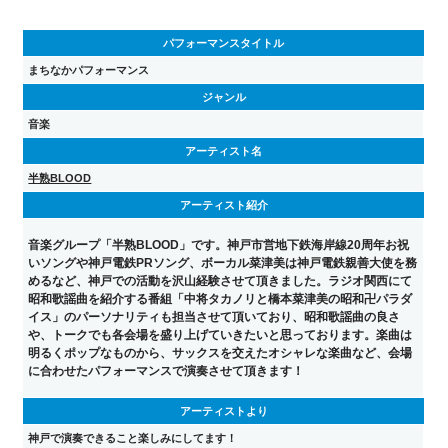
パフォーマンスタイトル
まちなかパフォーマンス
ジャンル
音楽
アーティスト名
半熟BLOOD
アーティスト紹介
音楽グループ「半熟BLOOD」です。神戸市営地下鉄海岸線20周年お祝
いソングや神戸電鉄PRソング、ボーカル菜津美は神戸電鉄親善大使を務
めるなど、神戸での活動を沢山経験させて頂きました。ラジオ関西にて
昭和歌謡曲を紹介する番組「中将タカノリと橋本菜津美の昭和卍パラダ
イス」のパーソナリティも担当させて頂いており、昭和歌謡曲の良さ
や、トークでも各会場を盛り上げていきたいと思っております。楽曲は
明るくポップなものから、サックスを交えたオシャレな楽曲など、会場
に合わせたパフォーマンスで演奏させて頂きます！
アーティストより
神戸で演奏できること楽しみにしてます！