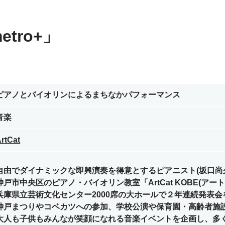
tro+」
ピアノとバイオリンによるまちなかパフォーマンス
音楽
rtCat
自由でダイナミックな即興演奏を得意とするピアニスト(坂口尚久
神戸市中央区のピアノ・バイオリン教室「ArtCat KOBE(ア
兵庫県立芸術文化センター2000席の大ホールで２年連続発表
神戸まつりやコベカツへの参加、学校公演や保育園・高齢者施
大人も子供もみんなが笑顔になれる音楽イベントを企画し、多