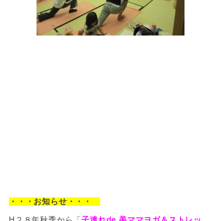
・・・お知らせ・・・
H２８年秋季から
「
子連れde 美ママヨガ＆ストレッ