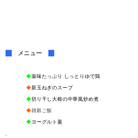
メニュー
◆
薬味たっぷり しっとりゆで鶏
◆
新玉ねぎのスープ
◆
切り干し大根の中華風炒め煮
◆
雑穀ご飯
◆
ヨーグルト羹