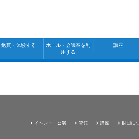
鑑賞・体験する
ホール・会議室を利
講座
用する
空き室情報・ご
施設の詳細
施設の使用料金
予約
（あじさいネッ
ト）
イベント・公演
貸館
講座
財団に