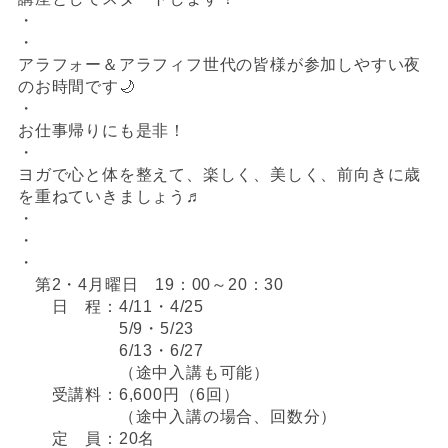
・
・
アラフォー＆アラフィフ世代の皆様が参加しやすい夜
のお時間です🌙
・
お仕事帰りにも是非！
・
ヨガで心と体を整えて、楽しく、美しく、前向きに歳
を重ねていきましょう♬
・
・
・
第2・4月曜日 19：00～20：30
日 程：4/11・4/25
5/9・5/23
6/13・6/27
（途中入講も可能）
受講料：6,600円（6回）
（途中入講の場合、回数分）
定 員：20名