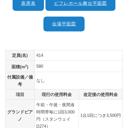
座席表
ピフレホール舞台平面図
会場平面図
定員(名)
414
580
2
面積(m
)
付属設備／備
なし
考
項目
現行の使用料金
改定後の使用料金
午前・午後・夜間各
グランドピア
時間帯毎に1回3,000
1台1回につき3,500円
ノ
円（スタンウェイ
D274）