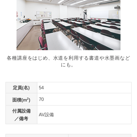
各種講座をはじめ、水道を利用する書道や水墨画など
にも。
定員(名)
54
70
2
面積(m
)
付属設備
AV設備
／備考