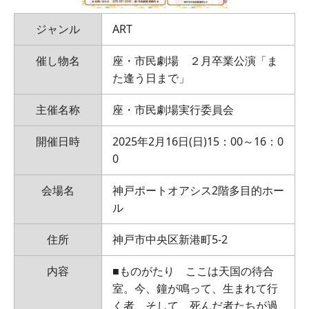
ジャンル
ART
催し物名
座・市民劇場 ２月卒業公演「ま
た逢う日まで」
主催名称
座・市民劇場実行委員会
開催日時
2025年2月16日(日)15：00～16：0
0
会場名
神戸ポートオアシス2階多目的ホー
ル
住所
神戸市中央区新港町5‐2
内容
■ものがたり ここは天国の待合
室。今、鐘が鳴って、生まれて行
く者、そして、死んだ者たちが過