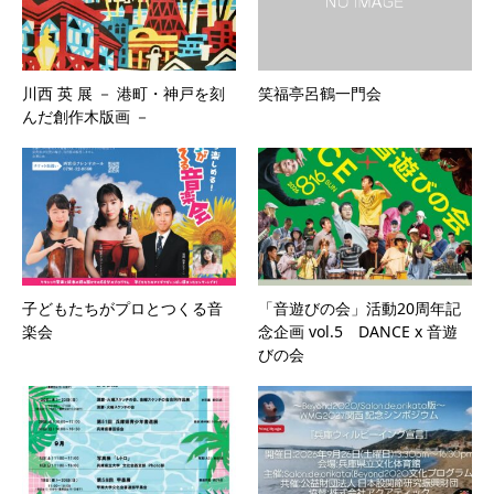
川西 英 展 － 港町・神戸を刻
笑福亭呂鶴一門会
んだ創作木版画 －
子どもたちがプロとつくる音
「音遊びの会」活動20周年記
楽会
念企画 vol.5 DANCE x 音遊
びの会