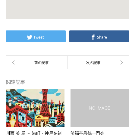
Tweet
Share
関連記事
川西 英 展 － 港町・神戸を刻
笑福亭呂鶴一門会