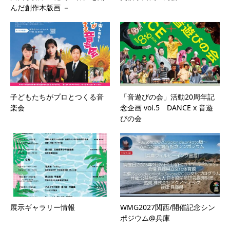
んだ創作木版画 －
子どもたちがプロとつくる音
「音遊びの会」活動20周年記
楽会
念企画 vol.5 DANCE x 音遊
びの会
展示ギャラリー情報
WMG2027関西/開催記念シン
ポジウム@兵庫