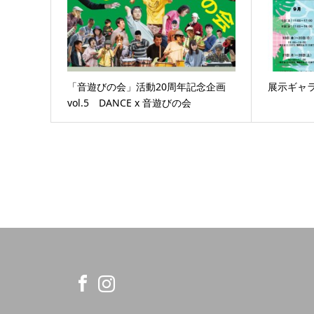
「音遊びの会」活動20周年記念企画
展示ギャ
vol.5 DANCE x 音遊びの会
am