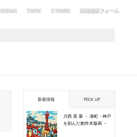
CINEMA
TOPIC
C-TIMES
情報提供フォーム
新着情報
PICK UP
川西 英 展 － 港町・神戸
を刻んだ創作木版画 －