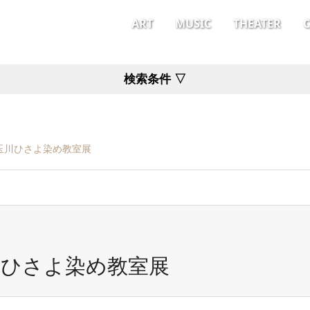
ART
MUSIC
THEATER
検索条件 ▽
玉川ひさよ染め教室展
川ひさよ染め教室展