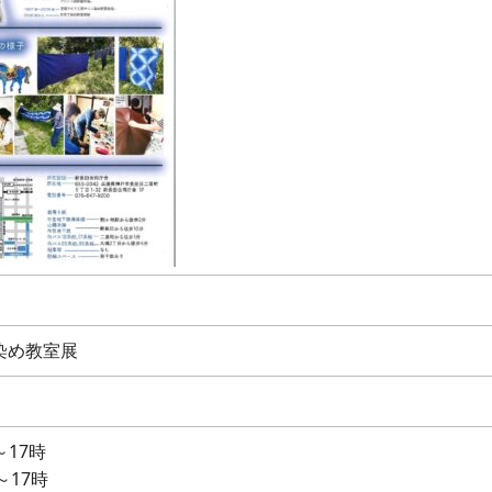
染め教室展
17時
～17時