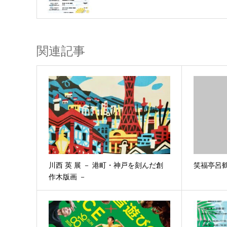
関連記事
川西 英 展 － 港町・神戸を刻んだ創
笑福亭呂
作木版画 －