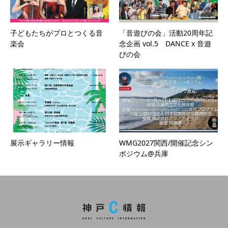
子どもたちがプロとつくる音
「音遊びの会」活動20周年記
楽会
念企画 vol.5 DANCE x 音遊
びの会
展示ギャラリー情報
WMG2027関西/開催記念シン
ポジウム@兵庫