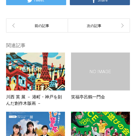
Tweet
Share
関連記事
川西 英 展 － 港町・神戸を刻
笑福亭呂鶴一門会
んだ創作木版画 －