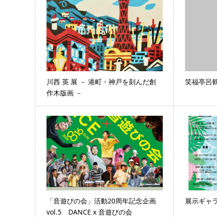
川西 英 展 － 港町・神戸を刻んだ創
笑福亭呂
作木版画 －
「音遊びの会」活動20周年記念企画
展示ギャ
vol.5 DANCE x 音遊びの会