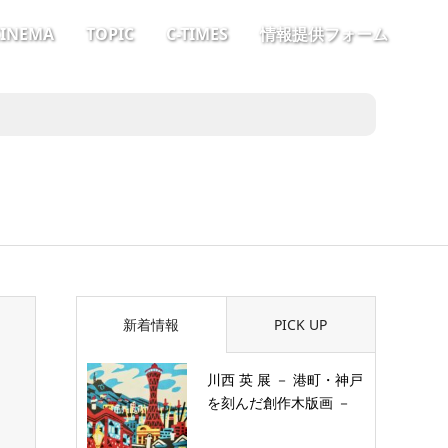
CINEMA
TOPIC
C-TIMES
情報提供フォーム
新着情報
PICK UP
川西 英 展 － 港町・神戸
を刻んだ創作木版画 －