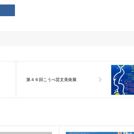
第４６回こうべ芸文美術展