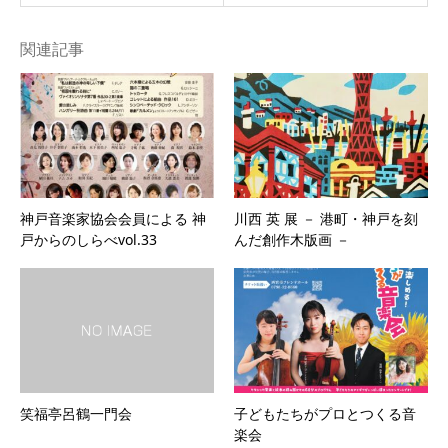
関連記事
神戸音楽家協会会員による 神
川西 英 展 － 港町・神戸を刻
戸からのしらべvol.33
んだ創作木版画 －
笑福亭呂鶴一門会
子どもたちがプロとつくる音
楽会