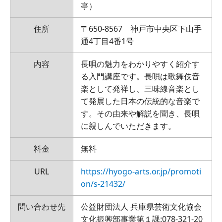
亭）
住所
〒650-8567 神戸市中央区下山手
通4丁目4番1号
内容
長唄の魅力をわかりやすく紹介す
る入門講座です。長唄は歌舞伎音
楽として発祥し、三味線音楽とし
て発展した日本の伝統的な音楽で
す。その由来や解説を聞き、長唄
に親しんでいただきます。
料金
無料
URL
https://hyogo-arts.or.jp/promoti
on/s-21432/
問い合わせ先
公益財団法人 兵庫県芸術文化協会
文化振興部事業第１課:078-321-20