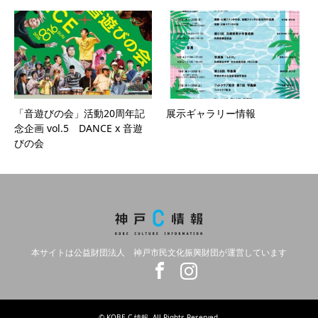
「音遊びの会」活動20周年記
展示ギャラリー情報
念企画 vol.5 DANCE x 音遊
びの会
本サイトは公益財団法人 神戸市民文化振興財団が運営しています
Twitter
Facebook
Instagram
©
KOBE C 情報
. All Rights Reserved.