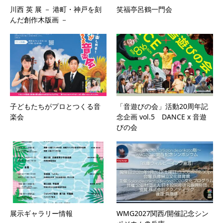
川西 英 展 － 港町・神戸を刻
笑福亭呂鶴一門会
んだ創作木版画 －
子どもたちがプロとつくる音
「音遊びの会」活動20周年記
楽会
念企画 vol.5 DANCE x 音遊
びの会
展示ギャラリー情報
WMG2027関西/開催記念シン