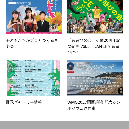
子どもたちがプロとつくる音
「音遊びの会」活動20周年記
楽会
念企画 vol.5 DANCE x 音遊
びの会
展示ギャラリー情報
WMG2027関西/開催記念シン
ポジウム@兵庫