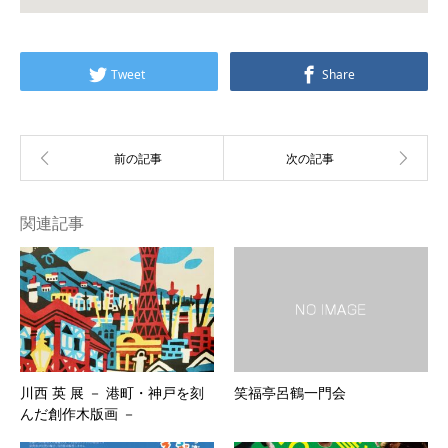
Tweet
Share
関連記事
川西 英 展 － 港町・神戸を刻
笑福亭呂鶴一門会
んだ創作木版画 －