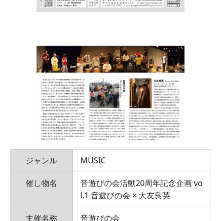
ジャンル
MUSIC
催し物名
音遊びの会活動20周年記念企画 vo
l.1 音遊びの会 × 大友良英
主催名称
音遊びの会