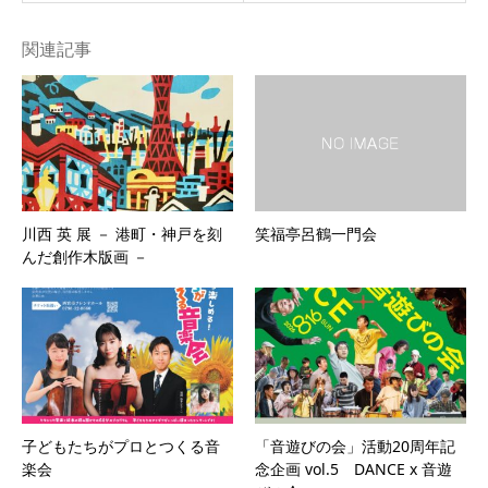
関連記事
川西 英 展 － 港町・神戸を刻
笑福亭呂鶴一門会
んだ創作木版画 －
子どもたちがプロとつくる音
「音遊びの会」活動20周年記
楽会
念企画 vol.5 DANCE x 音遊