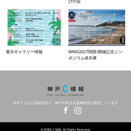
びの会
展示ギャラリー情報
WMG2027関西/開催記念シン
ポジウム@兵庫
本サイトは公益財団法人 神戸市民文化振興財団が運営しています
Twitter
Facebook
Instagram
©
KOBE C 情報
. All Rights Reserved.