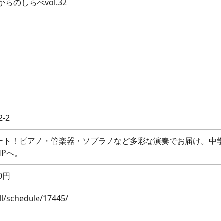
のしらべvol.32
-2
ート！ピアノ・管楽器・ソプラノなど多彩な演奏でお届け。中
Pへ。
0円
ll/schedule/17445/