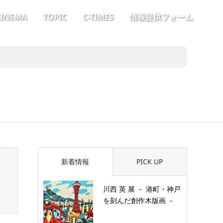
CINEMA
TOPIC
C-TIMES
情報提供フォーム
新着情報
PICK UP
川西 英 展 － 港町・神戸
を刻んだ創作木版画 －