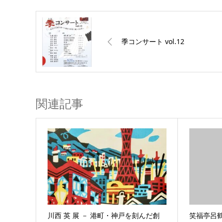
季コンサート vol.12
関連記事
川西 英 展 － 港町・神戸を刻んだ創
笑福亭呂