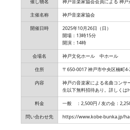
催し物名
神戸音楽家協会会員による 神戸から
主催名称
神⼾⾳楽家協会
開催日時
2025年10月26日（日）
開場：13時15分
開演：14時
会場名
神戸文化ホール 中ホール
住所
〒650-0017 神戸市中央区楠町4-2
内容
神戸の音楽家による名曲コンサ
生以下無料招待あり。詳しくはH
料金
一般 ：2,500円 / 友の会：2,25
問い合わせ先
https://www.kobe-bunka.jp/ha