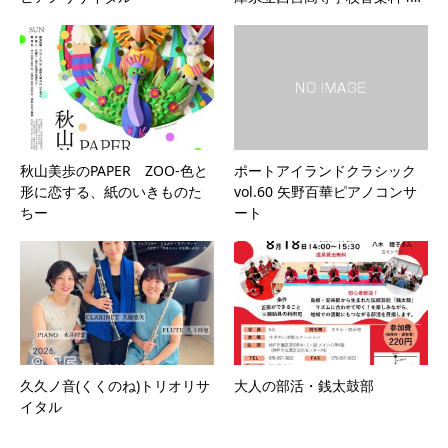
秋山美歩のPAPER ZOO-色と
ポートアイランドクラシック
形に恋する、紙のいきものた
vol.60 矢野百華ピアノコンサ
ちー
ート
久久ノ音(くくのね)トリオリサ
大人の部活・銭太鼓部
イタル