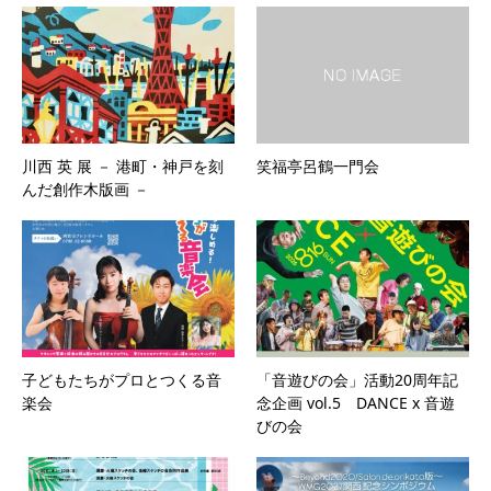
川西 英 展 － 港町・神戸を刻
笑福亭呂鶴一門会
んだ創作木版画 －
子どもたちがプロとつくる音
「音遊びの会」活動20周年記
楽会
念企画 vol.5 DANCE x 音遊
びの会