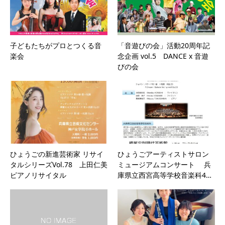
子どもたちがプロとつくる音
「音遊びの会」活動20周年記
楽会
念企画 vol.5 DANCE x 音遊
びの会
ひょうごの新進芸術家 リサイ
ひょうごアーティストサロン
タルシリーズVol.78 上田仁美
ミュージアムコンサート 兵
ピアノリサイタル
庫県立西宮高等学校音楽科4…