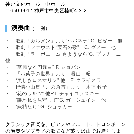
神戸文化ホール 中ホール
〒650-0017 神戸市中央区楠町4-2-2
演奏曲
（一例）
・ 歌劇「カルメン」より“ハバネラ” G. ビゼー 他
・ 歌劇「ファウスト“宝石の歌” C. グノー 他
・ 歌劇「ラ・ボエーム“さようなら”G. プッチーニ
他
・ “華麗なる円舞曲” F. ショパン
・ 「お菓子の世界」より 湯山 昭
・ “美しきロスマリン” 他 F. クライスラー
・ 抒情小曲集「月の角笛」より 木下 牧子
・ “花のワルツ” 他P.l. チャイコフスキー
・ “誰か私を見守って”G. ガーシュイン 他
・ “妖精たち” G. ショッカー
クラシック音楽を、ピアノやフルート、トロンボーン
の演奏やソプラノの歌唱など盛り沢山でお贈りしま