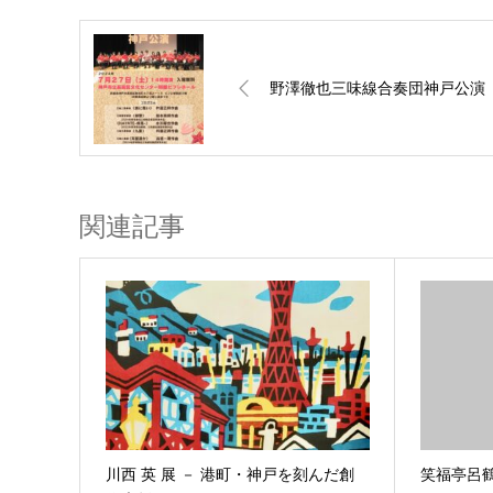
野澤徹也三味線合奏団神戸公演
関連記事
川西 英 展 － 港町・神戸を刻んだ創
笑福亭呂