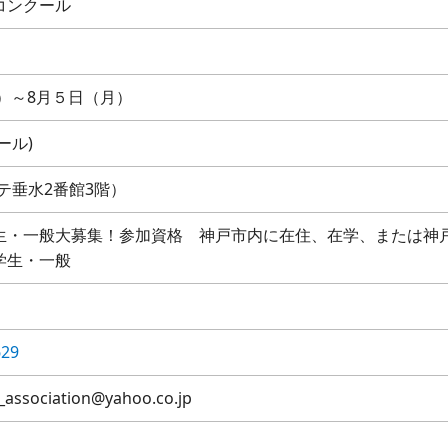
コンクール
月）～8月５日（月）
ール)
ンテ垂水2番館3階）
生・一般大募集！参加資格 神戸市内に在住、在学、または神
学生・一般
629
ociation@yahoo.co.jp