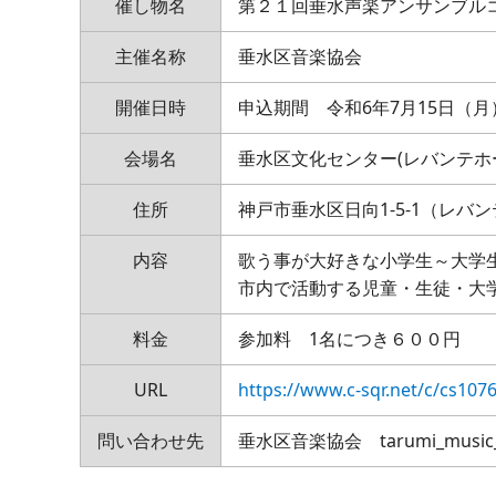
催し物名
第２１回垂水声楽アンサンブル
主催名称
垂水区音楽協会
開催日時
申込期間 令和6年7月15日（
会場名
垂水区文化センター(レバンテホ
住所
神戸市垂水区日向1-5-1（レバ
内容
歌う事が大好きな小学生～大学
市内で活動する児童・生徒・大
料金
参加料 1名につき６００円
URL
https://www.c-sqr.net/c/cs107
問い合わせ先
垂水区音楽協会 tarumi_music_ass