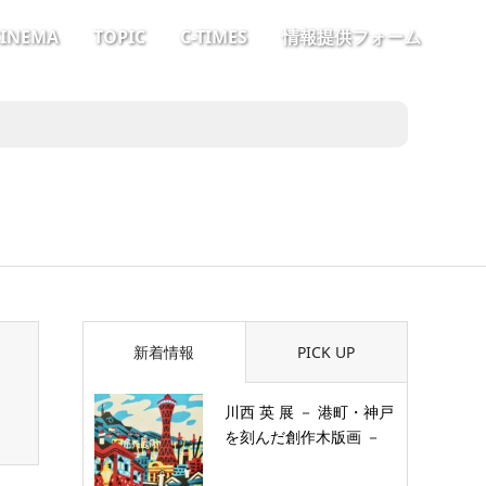
CINEMA
TOPIC
C-TIMES
情報提供フォーム
新着情報
PICK UP
川西 英 展 － 港町・神戸
を刻んだ創作木版画 －