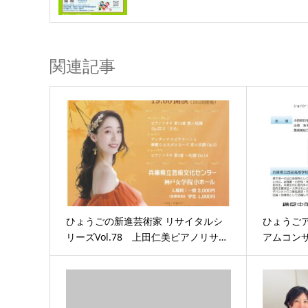
関連記事
ひょうごの新進芸術家 リサイタルシ
ひょうご
リーズVol.78 上田仁美ピアノリサ…
アムコン