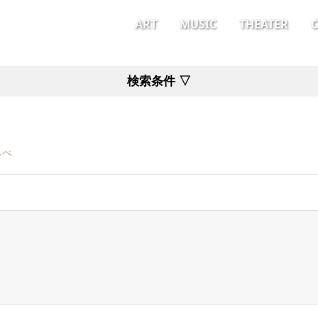
ART
MUSIC
THEATER
検索条件 ▽
らべ