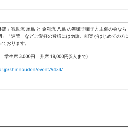
詣」観世流 屋島 と 金剛流 八島 の舞囃子囃子方主催の会なら
調」「連管」などご愛好の皆様には勿論、能楽がはじめての方
っております。
 学生席 3,000円 升席 18,000円(5人まで)
or.jp/shinnouden/event/9424/