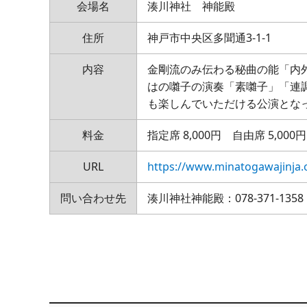
会場名
湊川神社 神能殿
住所
神戸市中央区多聞通3-1-1
内容
金剛流のみ伝わる秘曲の能「内外
はの囃子の演奏「素囃子」「連
も楽しんでいただける公演とな
料金
指定席 8,000円 自由席 5,000円
URL
https://www.minatogawajinja.
問い合わせ先
湊川神社神能殿：078-371-1358