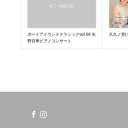
ポートアイランドクラシックvol.60 矢
久久ノ音(
野百華ピアノコンサート
am