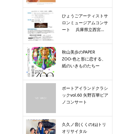
リ…
ひょうごアーティストサ
ロンミュージアムコンサ
ート 兵庫県立西宮…
秋山美歩のPAPER
ZOO-色と形に恋する、
紙のいきものたちー
ポートアイランドクラシ
ックvol.60 矢野百華ピア
ノコンサート
久久ノ音(くくのね)トリ
オリサイタル