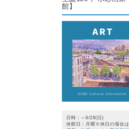
館】
日時：～6/28(日)
休館日：月曜※休日の場合