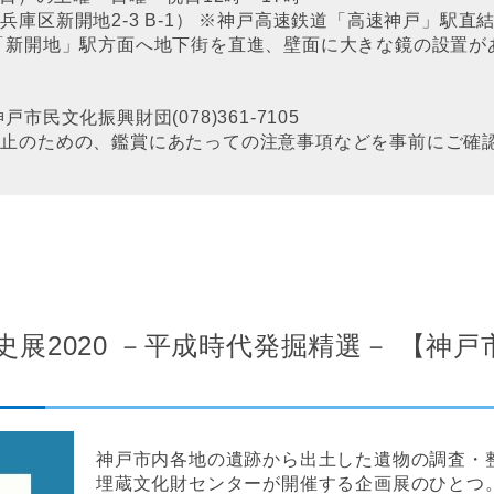
庫区新開地2-3 B-1） ※神戸高速鉄道「高速神戸」駅
「新開地」駅方面へ地下街を直進、壁面に大きな鏡の設置が
民文化振興財団(078)361-7105
防止のための、鑑賞にあたっての注意事項などを事前にご確
展2020 －平成時代発掘精選－ 【神
神戸市内各地の遺跡から出土した遺物の調査・
埋蔵文化財センターが開催する企画展のひとつ