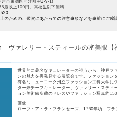
神戸市東灘区向洋町中2-9-1)
65歳以上100円、高校生以下無料
520
防止のための、鑑賞にあたっての注意事項などを事前にご確
f Fashion ヴァレリー・スティールの審
世界的に著名なキュレーターの視点から、神戸フ
ンの魅力を再発見する展覧会です。ファッション
有名なニューヨーク州立ファッション工科大学に
ター兼チーフキュレーター、ヴァレリー・スティ
ョン美術館所蔵のドレスやファッション写真約15
画像
ローブ・ア・ラ・フランセーズ、1760年頃 フラ