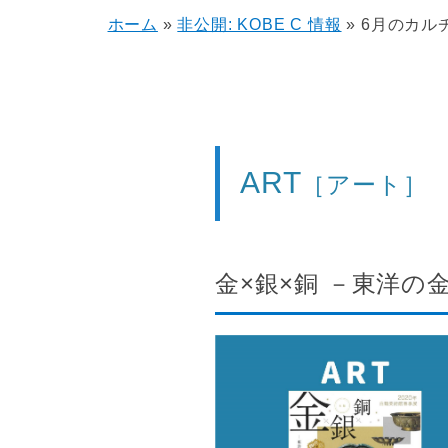
ホーム
»
非公開: KOBE C 情報
»
6月のカル
ART
［アート］
金×銀×銅 －東洋の