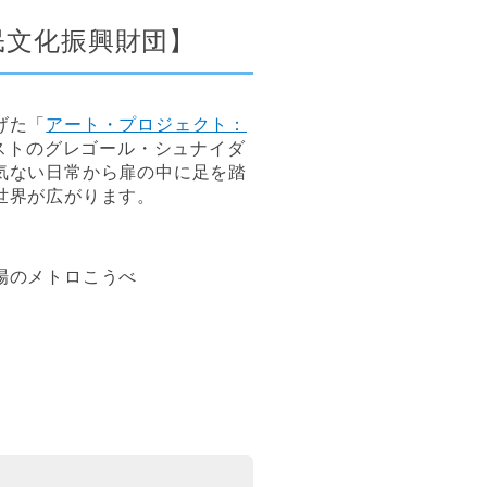
民文化振興財団】
げた「
アート・プロジェクト：
ストのグレゴール・シュナイダ
気ない日常から扉の中に足を踏
世界が広がります。
場のメトロこうべ