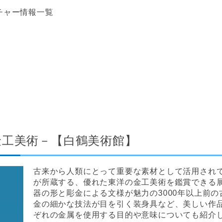
チャー情報一覧
金工美術－【白鶴美術館】
古来から人類にとって重要な素材として活用され
が所蔵する、優れた東洋の金工美術を鑑賞できる
器の形と彫金による文様が魅力の3000年以上前
金の細かな技法が目を引く装身具など、美しい作
ぞれの金属を使用する目的や意味についても紹介