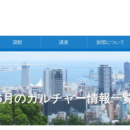
貸館
講座
財団について
一覧
神戸文化ホール
新開地アートひ
中央区文化セン
東灘区文化セン
灘区文化センタ
兵庫区文化セン
北区文化センタ
北神区文化セン
長田区文化セン
長田区文化セン
須磨区文化セン
北須磨文化セン
垂水区文化セン
西区文化センタ
あじさいホール
財団の概要
理事長ご挨拶
財団の組織
事業体系
事業計画書
事業報告
お問い合わせ
採用情報
ろば
ター
ター
ー
ター
ー
ター
ター
ター
ター
ター
ター
ー
別館ピフレ
6月のカルチャー情報一