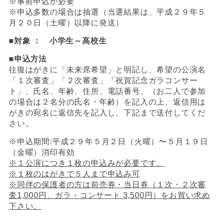
※事前申込が必要
※申込多数の場合は抽選（当選結果は、平成２９年５
月２０日（土曜）以降に発送）
■
対象 ：
小学生～高校生
■
申込方法
往復はがきに「未来席希望」と明記し、希望の公演名
「１次審査」「２次審査」「祝賀記念ガラコンサー
ト」、氏名、年齢、住所、電話番号、（お二人で参加
の場合は２名分の氏名・年齢）を記入の上、返信用は
がきの宛名に返信先を記入し、下記まで送付してくだ
さい。
※申込期間:平成２９年５月２日（火曜）〜５月１９日
（金曜）消印有効
※１公演につき１枚の申込みが必要です。
※
１枚のはがきで５人まで申込み可
※同伴の保護者の方は前売券・当日券（１次・２次審
査1,000円、ガラ・コンサート 3,500円）をお買い
求め
下さい。