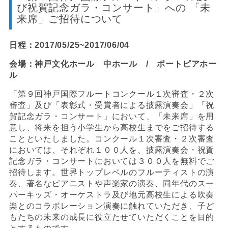
び祝賀記念ガラ・コンサート」への 「未
来席」ご招待について
日程：2017/05/25~2017/06/04
会場：神戸文化ホール 中ホール / ポートピアホー
ル
「第９回神戸国際フルートコンクール１次審査・２次
審査」及び「表彰式・受賞者による披露演奏会」「祝
賀記念ガラ・コンサート」において、「未来席」を用
意し、将来を担う小学生から高校生までをご招待する
ことといたしました。コンクール１次審査・２次審査
においては、それぞれ１００人を、披露演奏会・祝賀
記念ガラ・コンサートにおいては３００人を無料でご
招待します。世界トップレベルのフルーティストの演
奏、著名なピアニストや声楽家の演奏、同年代のスー
パーキッズ・オーケストラ及び地元高校生による吹奏
楽とのコラボレーション演奏に触れていただき、子ど
もたちの未来の成長に役立たせていただくことを目的