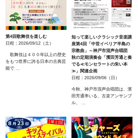
第4回歌舞伎を楽しむ
知って楽しいクラシック音楽講
日程：2026/09/12（土）
座第4回「中世イベリア半島の
宗教曲」～神戸市混声合唱団
歌舞伎は４００年以上の歴史
秋の定期演奏会「濱田芳通と奏
をもつ世界に誇る日本の古典芸
でる≪モンセラートの朱い本
能で …
≫」関連企画
日程：2026/09/06（日）
今秋、神戸市混声合唱団は、濱
田芳通率いる、古楽アンサンブ
ル、 …