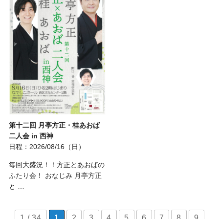
第十二回 月亭方正・桂あおば
二人会 in 西神
日程：2026/08/16（日）
毎回大盛況！！方正とあおばの
ふたり会！ おなじみ 月亭方正
と …
1 / 34
1
2
3
4
5
6
7
8
9