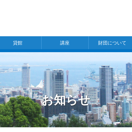
貸館
講座
財団について
一覧
神戸文化ホール
新開地アートひ
中央区文化セン
東灘区文化セン
灘区文化センタ
兵庫区文化セン
北区文化センタ
北神区文化セン
長田区文化セン
長田区文化セン
須磨区文化セン
北須磨文化セン
垂水区文化セン
西区文化センタ
あじさいホール
財団の概要
理事長ご挨拶
財団の組織
事業体系
事業計画書
事業報告
お問い合わせ
採用情報
ろば
ター
ター
ー
ター
ー
ター
ター
ター
ター
ター
ター
ー
別館ピフレ
お知らせ