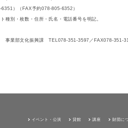
351）（FAX予約078-805-6352）
ット種別・枚数・住所・氏名・電話番号を明記。
文化振興課 TEL078-351-3597／FAX078-351-31
イベント・公演
貸館
講座
財団に