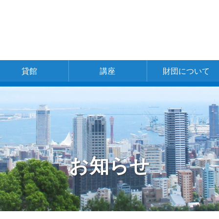
貸館
講座
財団について
一覧
神戸文化ホール
新開地アートひ
中央区文化セン
東灘区文化セン
灘区文化センタ
兵庫区文化セン
北区文化センタ
北神区文化セン
長田区文化セン
長田区文化セン
須磨区文化セン
北須磨文化セン
垂水区文化セン
西区文化センタ
あじさいホール
財団の概要
理事長ご挨拶
財団の組織
事業体系
事業計画書
事業報告
お問い合わせ
採用情報
ろば
ター
ター
ー
ター
ー
ター
ター
ター
ター
ター
ター
ー
別館ピフレ
お知らせ