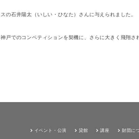
クスの石井陽太（いしい・ひなた）さんに与えられました。
街神戸でのコンペティションを契機に、さらに大きく飛翔さ
イベント・公演
貸館
講座
財団に