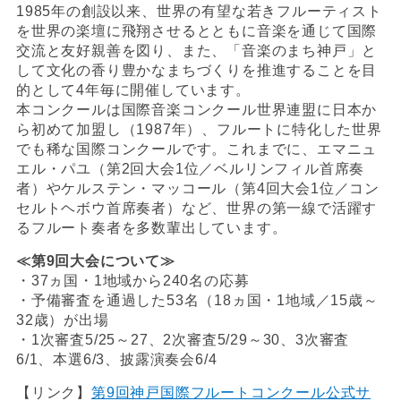
1985年の創設以来、世界の有望な若きフルーティスト
を世界の楽壇に飛翔させるとともに音楽を通じて国際
交流と友好親善を図り、また、「音楽のまち神戸」と
して文化の香り豊かなまちづくりを推進することを目
的として4年毎に開催しています。
本コンクールは国際音楽コンクール世界連盟に日本か
ら初めて加盟し（1987年）、フルートに特化した世界
でも稀な国際コンクールです。これまでに、エマニュ
エル・パユ（第2回大会1位／ベルリンフィル首席奏
者）やケルステン・マッコール（第4回大会1位／コン
セルトヘボウ首席奏者）など、世界の第一線で活躍す
るフルート奏者を多数輩出しています。
≪第9回大会について≫
・37ヵ国・1地域から240名の応募
・予備審査を通過した53名（18ヵ国・1地域／15歳～
32歳）が出場
・1次審査5/25～27、2次審査5/29～30、3次審査
6/1、本選6/3、披露演奏会6/4
【リンク】
第9回神戸国際フルートコンクール公式サ