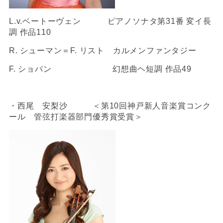
L.v.ベートーヴェン ピアノソナタ第31番 変イ長
調 作品110
R. シューマン＝F. リスト カルメンファンタジー
F. ショパン 幻想曲ヘ短調 作品49
・西尾 安梨沙 ＜第10回神戸新人音楽賞コンク
ール 管弦打楽器部門優秀賞受賞＞