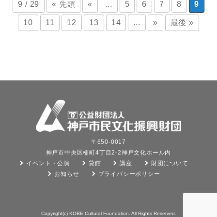
9 / 29
« 先頭
«
...
5
6
7
8
9
10
11
12
13
14
...
»
最後 »
〒650-0017
神戸市中央区楠町4丁目2-2神戸文化ホール内
イベント・公演
貸館
講座
財団について
お知らせ
プライバシーポリシー
Copyright(c) KOBE Cultural Foundation. All Rights Reserved.