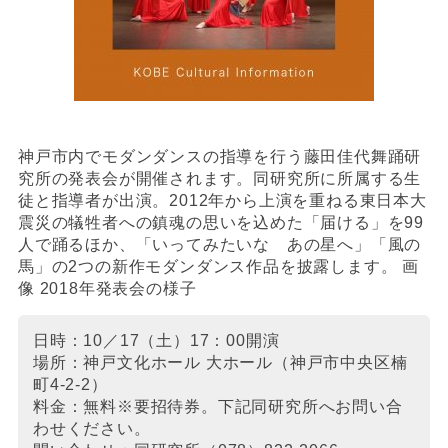
神戸市内でモダンダンスの指導を行う藤田佳代舞踊研
究所の発表会が開催されます。同研究所に所属する生
徒と指導者が出演。2012年から上演を重ねる東日本大
震災の犠牲者への鎮魂の思いを込めた「届ける」を99
人で踊るほか、「いってみたいな あの星へ」「風の
馬」の2つの新作モダンダンス作品を披露します。 画
像 2018年発表会の様子
日時：10／17（土）17：00開演
場所：神戸文化ホール 大ホール（神戸市中央区楠
町4-2-2）
料金：無料※要招待券。下記同研究所へお問い合
わせください。