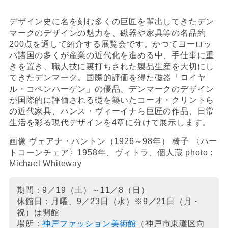
デザイン史に名を刻む多くの巨匠を輩出してきたデン
マークのデザインの魅力を、磁器や家具等の名品約
200点を通して紹介する展覧会です。かつてヨーロッ
パ諸国の多くが産業の近代化を進める中、手仕事に重
きを置き、職人技に裏打ちされた製品生産を大切にし
てきたデンマーク。国際的評価を得た磁器「ロイヤ
ル・コペンハーゲン」の優品、デンマークのデザイン
が国際的に評価される礎を築いたコーオ・クリントら
の近代家具、ハンス・ヴィーイナら巨匠の作品、日常
生活を彩る現代デザインを4章に分けて展示します。
画像 ヴェアナ・パントン（1926～98年） 椅子 〈ハー
トコーンチェア〉1958年、ヴィトラ、個人蔵 photo :
Michael Whiteway
期間：9／19（土）～11／8（日）
休館日：月曜、9／23日（水）※9／21日（月・
祝）は開館
場所：
神戸ファッション美術館
（神戸市東灘区向