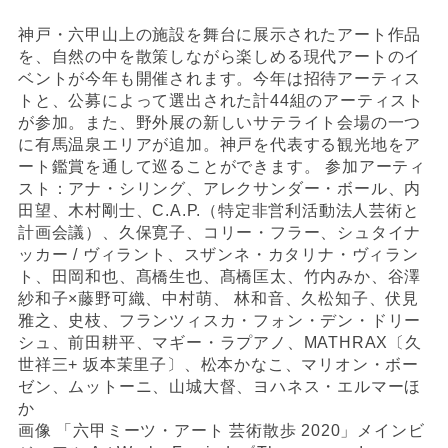
神戸・六甲山上の施設を舞台に展示されたアート作品
を、自然の中を散策しながら楽しめる現代アートのイ
ベントが今年も開催されます。今年は招待アーティス
トと、公募によって選出された
計
44組のアーティスト
が参加。また、野外展の新しいサテライト会場の一つ
に有馬温泉エリアが追加。神戸を代表する観光地をア
ート鑑賞を通して巡ることができます。 参加アーティ
スト：アナ・シリング、アレクサンダー・ボール、内
田望、木村剛士、C.A.P.（特定非営利活動法人芸術と
計画会議）、久保寛子、コリー・フラー、シュタイナ
ッカー / ヴィラント、スザンネ・カタリナ・ヴィラン
ト、田岡和也、髙橋生也、髙橋匡太、竹内みか、谷澤
紗和子×藤野可織、中村萌、 林和音、久松知子、伏見
雅之、史枝、フランツィスカ・フォン・デン・ドリー
シュ、前田耕平、マギー・ラプアノ、MATHRAX〔久
世祥三+ 坂本茉里子〕、松本かなこ、マリオン・ボー
ゼン、ムットーニ、山城大督、ヨハネス・エルマー
ほ
か
画像 「六甲ミーツ・アート 芸術散歩 2020」メインビ