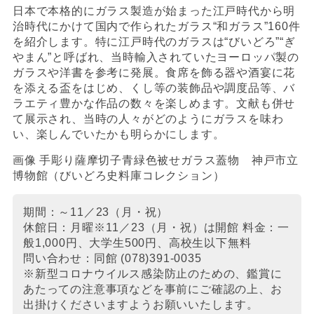
日本で本格的にガラス製造が始まった江戸時代から明
治時代にかけて国内で作られたガラス“和ガラス”160件
を紹介します。特に江戸時代のガラスは“びいどろ”“ぎ
やまん”と呼ばれ、当時輸入されていたヨーロッパ製の
ガラスや洋書を参考に発展。食席を飾る器や酒宴に花
を添える盃をはじめ、くし等の装飾品や調度品等、バ
ラエティ豊かな作品の数々を楽しめます。文献も併せ
て展示され、当時の人々がどのようにガラスを味わ
い、楽しんでいたかも明らかにします。
画像 手彫り薩摩切子青緑色被せガラス蓋物 神戸市立
博物館（びいどろ史料庫コレクション）
期間：～11／23（月・祝）
休館日：月曜※11／23（月・祝）は開館 料金：一
般1,000円、大学生500円、高校生以下無料
問い合わせ：同館 (078)391-0035
※新型コロナウイルス感染防止のための、鑑賞に
あたっての注意事項などを事前にご確認の上、お
出掛けくださいますようお願いいたします。