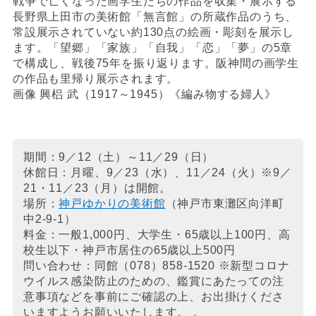
戦争で亡くなった画学生たちの作品を収集・展示する
長野県上田市の美術館「無言館」の所蔵作品のうち、
常設展示されていない約130点の絵画・彫刻を展示し
ます。「望郷」「家族」「自我」「恋」「夢」の5章
で構成し、戦後75年を振り返ります。阪神間の画学生
の作品も里帰り展示されます。
画像 興梠 武（1917～1945）《編み物する婦人》
期間：9／12（土）～11／29（日）
休館日：月曜、9／23（水）、11／24（火）※9／
21・11／23（月）は開館。
場所：
神戸ゆかりの美術館
（神戸市東灘区向洋町
中2-9-1）
料金：一般1,000円、大学生・65歳以上100円、高
校生以下・神戸市居住の65歳以上500円
問い合わせ：同館（078）858-1520 ※新型コロナ
ウイルス感染防止のための、鑑賞にあたっての注
意事項などを事前にご確認の上、お出掛けくださ
いますようお願いいたします。 。