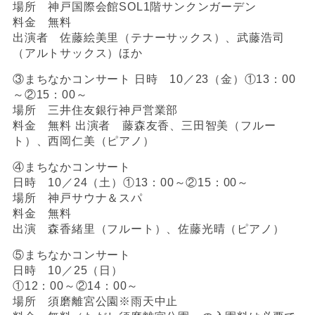
場所 神戸国際会館SOL1階サンクンガーデン
料金 無料
出演者 佐藤絵美里（テナーサックス）、武藤浩司
（アルトサックス）ほか
③まちなかコンサート 日時 10／23（金）①13：00
～②15：00～
場所 三井住友銀行神戸営業部
料金 無料 出演者 藤森友香、三田智美（フルー
ト）、西岡仁美（ピアノ）
④まちなかコンサート
日時 10／24（土）①13：00～②15：00～
場所 神戸サウナ＆スパ
料金 無料
出演 森香緒里（フルート）、佐藤光晴（ピアノ）
⑤まちなかコンサート
日時 10／25（日）
①12：00～②14：00～
場所 須磨離宮公園※雨天中止