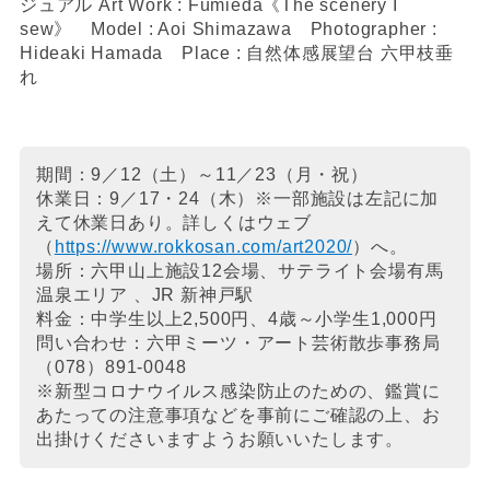
ジュアル
Art Work : Fumieda《The scenery I
sew》 Model : Aoi Shimazawa Photographer :
Hideaki Hamada Place : 自然体感展望台 六甲枝垂
れ
期間：9／12（土）～11／23（月・祝）
休業日：9／17・24（木）※一部施設は左記に加
えて休業日あり。
詳しくはウェブ
（
https://www.rokkosan.com/art2020/
）へ。
場所：六甲山上施設12会場、
サテライト会場
有馬
温泉エリア 、JR 新神戸駅
料金：中学生以上2,500円、4歳～小学生
1,000円
問い合わせ：
六甲ミーツ・アート芸術散歩事務局
（078）891-0048
※新型コロナウイルス感染防止のための、鑑賞に
あたっての注意事項などを事前にご確認の上、お
出掛けくださいますようお願いいたします。