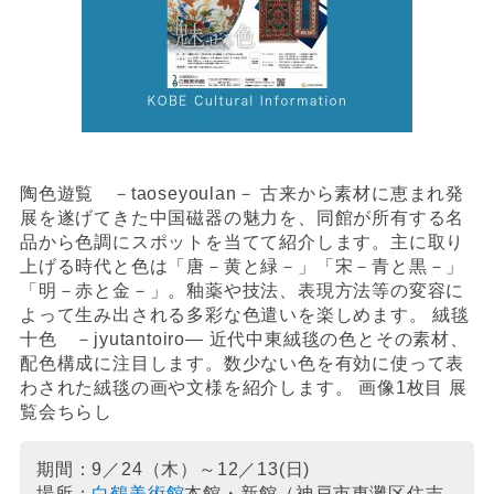
陶色遊覧 －taoseyoulan－ 古来から素材に恵まれ発
展を遂げてきた中国磁器の魅力を、
同館が所有する名
品から
色調にスポットを当てて紹介します。
主に
取り
上げる時代
と色
は「唐－黄と緑－」「宋－青と黒－」
「明－赤と金－」。釉薬や技法、表現方法等の変容に
よって生み出される多彩な色遣いを楽しめます。
絨毯
十色 －jyutantoiro― 近代中東絨毯の色とその素材、
配色構成に注目します。数少ない色を有効に使って表
わされた絨毯の画や文様を紹介します。 画像1枚目 展
覧会ちらし
期間：9／24（木）～12／13(日)
場所：
白鶴美術館
本館
・新館
（神戸市東灘区住吉