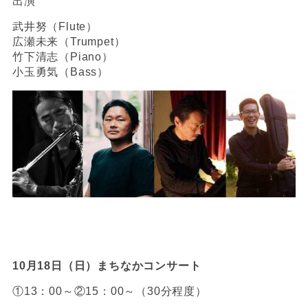
出演
武井努（Flute）
広瀬未来（Trumpet）
竹下清志（Piano）
小玉勇気（Bass）
10月18日（日）まちなか
コン
サート
①13：00～②15：00～（30分程度）