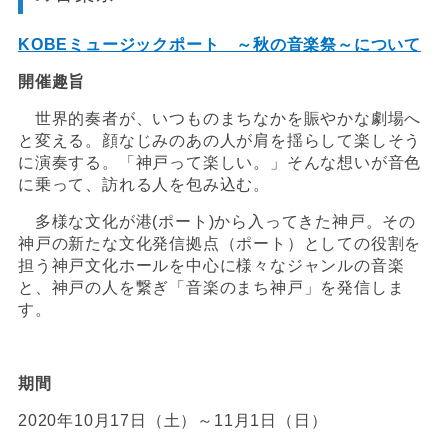
KOBE
ミュージックポート ～秋の音楽祭～について
開催趣旨
世界的奏者が、いつものまちなかを賑やかな劇場へ
と変える。顔なじみのあの人が肩を揺らして楽しそう
に演奏する。「神戸って楽しい。」そんな想いが音色
に乗って、訪れる人を包み込む。
多様な文化が港
(
ポート
)
から入ってきた神戸。その
神戸の新たな文化発信拠点（ポート）としての役割を
担う神戸文化ホールを中心に様々なジャンルの音楽
と、神戸の人を繋ぎ「音楽のまち神戸」を発信しま
す。
期間
2020
年
10
月
17
日（土）～
11
月
1
日（日）