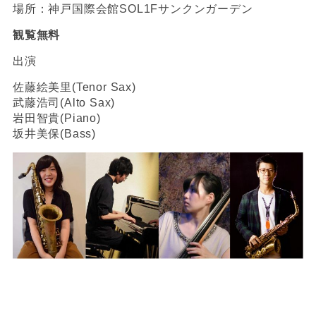
場所：神戸国際会館SOL1Fサンクンガーデン
観覧無料
出演
佐藤絵美里(Tenor Sax)
武藤浩司(Alto Sax)
岩田智貴(Piano)
坂井美保(Bass)