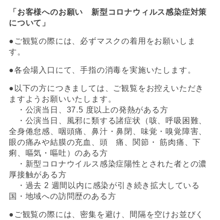
「お客様へのお願い 新型コロナウィルス感染症対策
について」
●ご観覧の際には、必ずマスクの着用をお願いしま
す。
●各会場入口にて、手指の消毒を実施いたします。
●以下の方につきましては、ご観覧をお控えいただき
ますようお願いいたします。
・公演当日、
37.5
度以上の発熱がある方
・公演当日、風邪に類する諸症状（咳、呼吸困難、
全身倦怠感、咽頭痛、鼻汁・鼻閉、味覚・嗅覚障害、
眼の痛みや結膜の充血、頭 痛、関節・ 筋肉痛、下
痢、嘔気・嘔吐）のある方
・新型コロナウイルス感染症陽性とされた者との濃
厚接触がある方
・過去
2
週間以内に感染が引き続き拡大している
国・地域への訪問歴のある方
●ご観覧の際には、密集を避け、間隔を空けお並びく