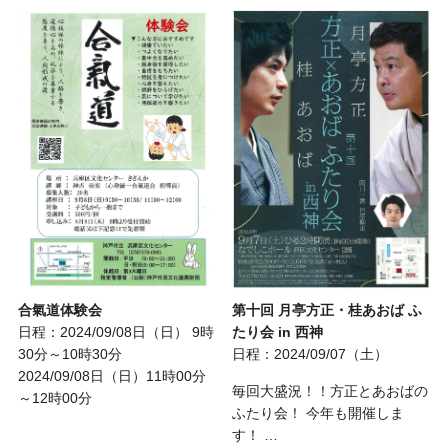
合氣道体験会
第十回 月亭方正・桂あおば ふ
日程：2024/09/08日（日） 9時
たり会 in 西神
30分～10時30分
日程：2024/09/07（土）
2024/09/08日（日）11時00分
毎回大盛況！！方正とあおばの
～12時00分
ふたり会！ 今年も開催しま
す！ …