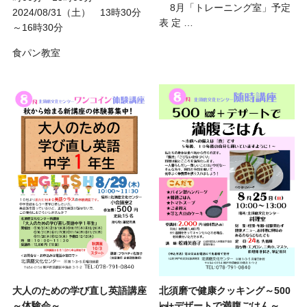
8月「トレーニング室」予定
2024/08/31（土） 13時30分
表 定 …
～16時30分
食パン教室
大人のための学び直し英語講座
北須磨で健康クッキング～500
～体験会～
㎉+デザートで満腹ごはん～