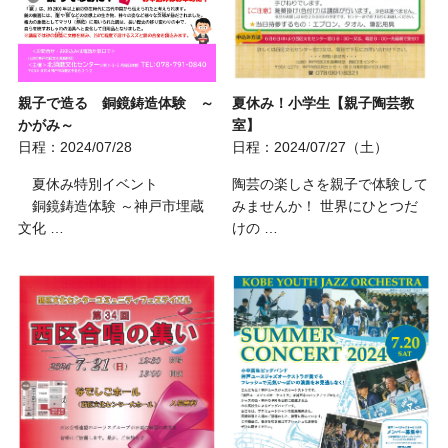
親子で造る 銅鏡鋳造体験 ～
夏休み！小学生【親子陶芸教
かがみ～
室】
日程：2024/07/28
日程：2024/07/27（土）
夏休み特別イベント
陶芸の楽しさを親子で体験して
銅鏡鋳造体験 ～神戸市埋蔵
みませんか！ 世界にひとつだ
文化 …
けの …