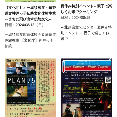
夏休み特別イベント～親子で楽
【文化庁】♬一絃須磨琴・華茶
しくお米でクッキング
道🌸神戸っ子伝統文化体験事業
日程：2024/08/18
～まちに飛び出す伝統文化～
日程：2024/08/18（日）
～北須磨文化センター夏休み特
別イベント～ 親子で楽しくお
一絃須磨琴鑑賞体験会＆華茶道
米で …
体験教室 【文化庁】神戸っ子
伝統 …