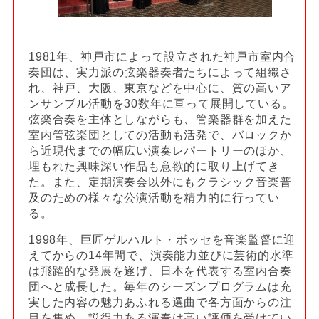
1981年、神戸市によって設立された神戸市室内合
奏団は、実力派の弦楽器奏者たちによって組織さ
れ、神戸、大阪、東京などを中心に、質の高いア
ンサンブル活動を30数年に亘って展開している。
弦楽合奏を主体としながらも、管楽器群を加えた
室内管弦楽団としての活動も活発で、バロックか
ら近現代までの幅広い演奏レパートリーのほか、
埋もれた興味深い作品も意欲的に取り上げてき
た。また、定期演奏会以外にもクラシック音楽普
及のための様々な公演活動を精力的に行ってい
る。
1998年、巨匠ゲルハルト・ボッセを音楽監督に迎
えてからの14年間で、演奏能力並びに芸術的水準
は飛躍的な発展を遂げ、日本を代表する室内合奏
団へと成長した。毎年のシーズンプログラムは充
実した内容の魅力あふれる選曲で各方面からの注
目を集め、説得力ある演奏は高い評価を受けてい