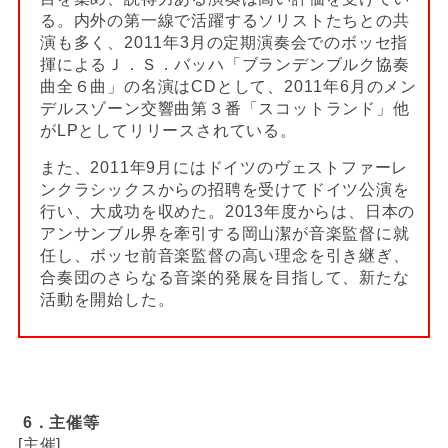
る。内外の第一線で活躍するソリストたちとの共
演も多く、2011年3月の定期演奏会でのボッセ指
揮によるＪ．Ｓ．バッハ「ブランデンブルク協奏
曲全６曲」の名演はCDとして、2011年6月のメン
デルスゾーン交響曲第３番「スコットランド」他
がLPとしてリリースされている。
また、2011年9月にはドイツのヴェストファーレ
ンクラシックスからの招聘を受けてドイツ公演を
行い、大成功を収めた。2013年度からは、日本の
アンサンブル界を牽引する岡山潔が音楽監督に就
任し、ボッセ前音楽監督の高い理念を引き継ぎ、
合奏団のさらなる音楽的発展を目指して、新たな
活動を開始した。
6
．主催等
[主催]