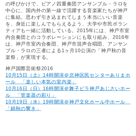
の呼びかけで、ピアノ四重奏団アンサンブル・ラロを
中心に、国内外の第一線で活躍する音楽家たちが神戸
に集結。思わず引き込まれてしまう本当にいい音楽
を、身近に楽しんでもらえるよう、大学や市民ボラン
ティアも一緒に活動している。2015年には、神戸市室
内合奏団とのコラボレーションにも取り組み、2016年
は、神戸市室内合奏団、神戸市混声合唱団、アンサン
ブル・ラロの三者による1ヶ月10公演の「神戸秋の音
楽祭」が実現する。
神戸国際芸術祭2016
10月15日（土）14時開演＠北神区民センターありまホ
ール 「楽しい本気の室内楽」
10月16日（日）16時開演＠舞子ビラ神戸あじさいホー
ル 「管楽器の彩り」
10月19日（水）19時開演＠神戸文化ホール中ホール
「錦秋の響き」