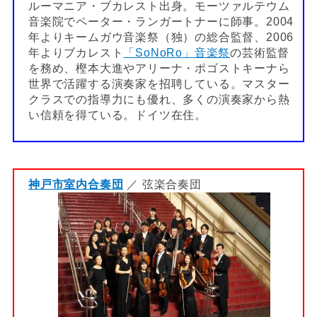
ルーマニア・ブカレスト出身。モーツァルテウム
音楽院でペーター・ランガートナーに師事。2004
年よりキームガウ音楽祭（独）の総合監督、2006
年よりブカレスト
「SoNoRo」音楽祭
の芸術監督
を務め、樫本大進やアリーナ・ポゴストキーナら
世界で活躍する演奏家を招聘している。マスター
クラスでの指導力にも優れ、多くの演奏家から熱
い信頼を得ている。ドイツ在住。
神戸市室内合奏団
／ 弦楽合奏団