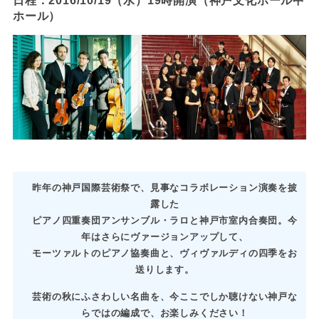
日程：2016/10/19（水）19時開演（神戸文化ホール中
ホール）
昨年の神戸国際芸術祭で、見事なコラボレーション演奏を披
露した
ピアノ四重奏団アンサンブル・ラロと神戸市室内合奏団。
今
年はさらにヴァージョンアップして、
モーツァルトのピアノ協奏曲と、ヴィヴァルディの四季をお
送りします。
芸術の秋にふさわしい名曲を、今ここでしか聴けない神戸な
らではの編成で、お楽しみください！