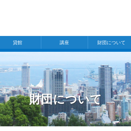
貸館
講座
財団について
一覧
神戸文化ホール
新開地アートひ
中央区文化セン
東灘区文化セン
灘区文化センタ
兵庫区文化セン
北区文化センタ
北神区文化セン
長田区文化セン
長田区文化セン
須磨区文化セン
北須磨文化セン
垂水区文化セン
西区文化センタ
あじさいホール
財団の概要
理事長ご挨拶
財団の組織
事業体系
事業計画書
事業報告
お問い合わせ
採用情報
ろば
ター
ター
ー
ター
ー
ター
ター
ター
ター
ター
ター
ー
別館ピフレ
財団について